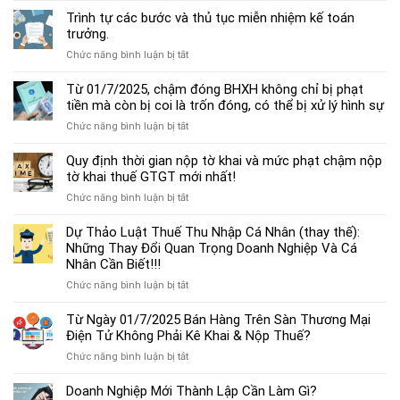
dẫn
Trình tự các bước và thủ tục miễn nhiệm kế toán
chế
trưởng.
độ
ở
Chức năng bình luận bị tắt
kế
Trình
toán
tự
Từ 01/7/2025, chậm đóng BHXH không chỉ bị phạt
hộ
các
tiền mà còn bị coi là trốn đóng, có thể bị xử lý hình sự
kinh
bước
doanh
ở
Chức năng bình luận bị tắt
và
cá
Từ
thủ
thể
01/7/2025,
Quy định thời gian nộp tờ khai và mức phạt chậm nộp
tục
mới
chậm
tờ khai thuế GTGT mới nhất!
miễn
nhất
đóng
nhiệm
2025
ở
Chức năng bình luận bị tắt
BHXH
kế
Quy
không
toán
định
Dự Thảo Luật Thuế Thu Nhập Cá Nhân (thay thế):
chỉ
trưởng.
thời
Những Thay Đổi Quan Trọng Doanh Nghiệp Và Cá
bị
gian
Nhân Cần Biết!!!
phạt
nộp
tiền
ở
Chức năng bình luận bị tắt
tờ
mà
Dự
khai
còn
Thảo
Từ Ngày 01/7/2025 Bán Hàng Trên Sàn Thương Mại
và
bị
Luật
Điện Tử Không Phải Kê Khai & Nộp Thuế?
mức
coi
Thuế
phạt
là
ở
Chức năng bình luận bị tắt
Thu
chậm
trốn
Từ
Nhập
nộp
đóng,
Ngày
Doanh Nghiệp Mới Thành Lập Cần Làm Gì?
Cá
tờ
có