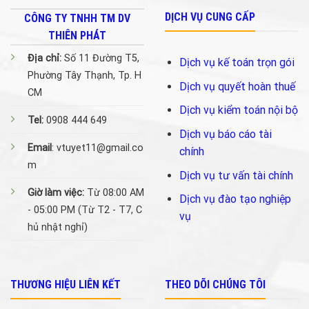
DỊCH VỤ CUNG CẤP
CÔNG TY TNHH TM DV
THIÊN PHÁT
Địa chỉ:
Số 11 Đường T5,
Dịch vụ kế toán trọn gói
Phường Tây Thạnh, Tp. H
Dịch vụ quyết hoàn thuế
CM
Dịch vụ kiểm toán nội bộ
Tel:
0908 444 649
Dịch vụ báo cáo tài
Email
: vtuyet11@gmail.co
chính
m
Dịch vụ tư vấn tài chính
Giờ làm việc:
Từ 08:00 AM
Dịch vụ đào tạo nghiệp
- 05:00 PM (Từ T2 - T7, C
vụ
hủ nhật nghỉ)
THƯƠNG HIỆU LIÊN KẾT
THEO DÕI CHÚNG TÔI