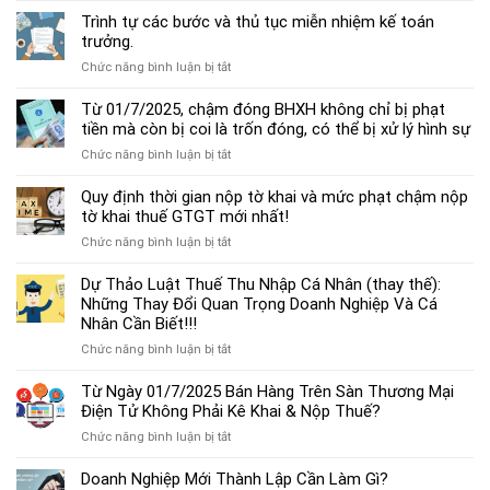
dẫn
Trình tự các bước và thủ tục miễn nhiệm kế toán
chế
trưởng.
độ
ở
Chức năng bình luận bị tắt
kế
Trình
toán
tự
Từ 01/7/2025, chậm đóng BHXH không chỉ bị phạt
hộ
các
tiền mà còn bị coi là trốn đóng, có thể bị xử lý hình sự
kinh
bước
doanh
ở
Chức năng bình luận bị tắt
và
cá
Từ
thủ
thể
01/7/2025,
Quy định thời gian nộp tờ khai và mức phạt chậm nộp
tục
mới
chậm
tờ khai thuế GTGT mới nhất!
miễn
nhất
đóng
nhiệm
2025
ở
Chức năng bình luận bị tắt
BHXH
kế
Quy
không
toán
định
Dự Thảo Luật Thuế Thu Nhập Cá Nhân (thay thế):
chỉ
trưởng.
thời
Những Thay Đổi Quan Trọng Doanh Nghiệp Và Cá
bị
gian
Nhân Cần Biết!!!
phạt
nộp
tiền
ở
Chức năng bình luận bị tắt
tờ
mà
Dự
khai
còn
Thảo
Từ Ngày 01/7/2025 Bán Hàng Trên Sàn Thương Mại
và
bị
Luật
Điện Tử Không Phải Kê Khai & Nộp Thuế?
mức
coi
Thuế
phạt
là
ở
Chức năng bình luận bị tắt
Thu
chậm
trốn
Từ
Nhập
nộp
đóng,
Ngày
Doanh Nghiệp Mới Thành Lập Cần Làm Gì?
Cá
tờ
có