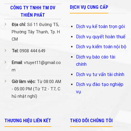
DỊCH VỤ CUNG CẤP
CÔNG TY TNHH TM DV
THIÊN PHÁT
Địa chỉ:
Số 11 Đường T5,
Dịch vụ kế toán trọn gói
Phường Tây Thạnh, Tp. H
Dịch vụ quyết hoàn thuế
CM
Dịch vụ kiểm toán nội bộ
Tel:
0908 444 649
Dịch vụ báo cáo tài
Email
: vtuyet11@gmail.co
chính
m
Dịch vụ tư vấn tài chính
Giờ làm việc:
Từ 08:00 AM
Dịch vụ đào tạo nghiệp
- 05:00 PM (Từ T2 - T7, C
vụ
hủ nhật nghỉ)
THƯƠNG HIỆU LIÊN KẾT
THEO DÕI CHÚNG TÔI