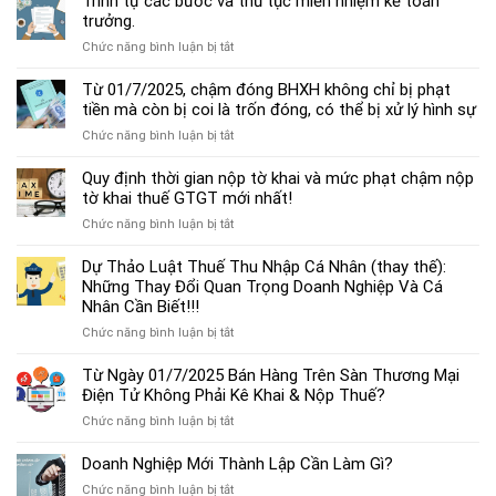
Trình tự các bước và thủ tục miễn nhiệm kế toán
chế
trưởng.
độ
ở
Chức năng bình luận bị tắt
kế
Trình
toán
tự
Từ 01/7/2025, chậm đóng BHXH không chỉ bị phạt
hộ
các
tiền mà còn bị coi là trốn đóng, có thể bị xử lý hình sự
kinh
bước
doanh
ở
Chức năng bình luận bị tắt
và
cá
Từ
thủ
thể
01/7/2025,
Quy định thời gian nộp tờ khai và mức phạt chậm nộp
tục
mới
chậm
tờ khai thuế GTGT mới nhất!
miễn
nhất
đóng
nhiệm
2025
ở
Chức năng bình luận bị tắt
BHXH
kế
Quy
không
toán
định
Dự Thảo Luật Thuế Thu Nhập Cá Nhân (thay thế):
chỉ
trưởng.
thời
Những Thay Đổi Quan Trọng Doanh Nghiệp Và Cá
bị
gian
Nhân Cần Biết!!!
phạt
nộp
tiền
ở
Chức năng bình luận bị tắt
tờ
mà
Dự
khai
còn
Thảo
Từ Ngày 01/7/2025 Bán Hàng Trên Sàn Thương Mại
và
bị
Luật
Điện Tử Không Phải Kê Khai & Nộp Thuế?
mức
coi
Thuế
phạt
là
ở
Chức năng bình luận bị tắt
Thu
chậm
trốn
Từ
Nhập
nộp
đóng,
Ngày
Doanh Nghiệp Mới Thành Lập Cần Làm Gì?
Cá
tờ
có
01/7/2025
Nhân
khai
ở
Chức năng bình luận bị tắt
thể
Bán