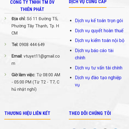
DỊCH VỤ CUNG CẤP
CÔNG TY TNHH TM DV
THIÊN PHÁT
Địa chỉ:
Số 11 Đường T5,
Dịch vụ kế toán trọn gói
Phường Tây Thạnh, Tp. H
Dịch vụ quyết hoàn thuế
CM
Dịch vụ kiểm toán nội bộ
Tel:
0908 444 649
Dịch vụ báo cáo tài
Email
: vtuyet11@gmail.co
chính
m
Dịch vụ tư vấn tài chính
Giờ làm việc:
Từ 08:00 AM
Dịch vụ đào tạo nghiệp
- 05:00 PM (Từ T2 - T7, C
vụ
hủ nhật nghỉ)
THƯƠNG HIỆU LIÊN KẾT
THEO DÕI CHÚNG TÔI