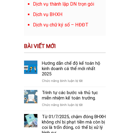
Dịch vụ thành lập DN trọn gói
Dịch vụ BHXH
Dịch vụ chữ ký số – HĐĐT
BÀI VIẾT MỚI
Hướng dẫn chế độ kế toán hộ
kinh doanh cá thể mới nhất
2025
ở
Chức năng bình luận bị tắt
Hướng
dẫn
Trình tự các bước và thủ tục
chế
miễn nhiệm kế toán trưởng.
độ
ở
Chức năng bình luận bị tắt
kế
Trình
toán
tự
Từ 01/7/2025, chậm đóng BHXH
hộ
các
không chỉ bị phạt tiền mà còn bị
kinh
bước
coi là trốn đóng, có thể bị xử lý
doanh
và
hình sự