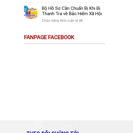
sự
Thay
Doanh
Trên
Đổi
Nghiệp
Bộ Hồ Sơ Cần Chuẩn Bị Khi Bị
Sàn
Quan
Mới
Thanh Tra về Bảo Hiểm Xã Hội.
Thương
Trọng
Thành
Mại
ở
Chức năng bình luận bị tắt
Doanh
Lập
Điện
Bộ
Nghiệp
Cần
Tử
Hồ
Và
Làm
FANPAGE FACEBOOK
Không
Sơ
Cá
Gì?
Phải
Cần
Nhân
Kê
Chuẩn
Cần
Khai
Bị
Biết!!!
&
Khi
Nộp
Bị
Thuế?
Thanh
Tra
về
Bảo
Hiểm
Xã
Hội.