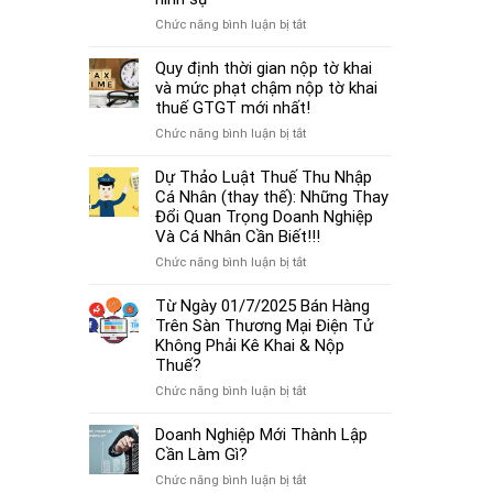
cá
thủ
thể
ở
Chức năng bình luận bị tắt
tục
mới
Từ
miễn
nhất
01/7/2025,
Quy định thời gian nộp tờ khai
nhiệm
2025
chậm
và mức phạt chậm nộp tờ khai
kế
đóng
thuế GTGT mới nhất!
toán
BHXH
trưởng.
ở
Chức năng bình luận bị tắt
không
Quy
chỉ
định
Dự Thảo Luật Thuế Thu Nhập
bị
thời
Cá Nhân (thay thế): Những Thay
phạt
gian
Đổi Quan Trọng Doanh Nghiệp
tiền
nộp
Và Cá Nhân Cần Biết!!!
mà
tờ
còn
ở
Chức năng bình luận bị tắt
khai
bị
Dự
và
coi
Thảo
Từ Ngày 01/7/2025 Bán Hàng
mức
là
Luật
Trên Sàn Thương Mại Điện Tử
phạt
trốn
Thuế
Không Phải Kê Khai & Nộp
chậm
đóng,
Thu
Thuế?
nộp
có
Nhập
tờ
ở
Chức năng bình luận bị tắt
thể
Cá
khai
Từ
bị
Nhân
thuế
Ngày
Doanh Nghiệp Mới Thành Lập
xử
(thay
GTGT
01/7/2025
Cần Làm Gì?
lý
thế):
mới
Bán
hình
Những
ở
Chức năng bình luận bị tắt
nhất!
Hàng