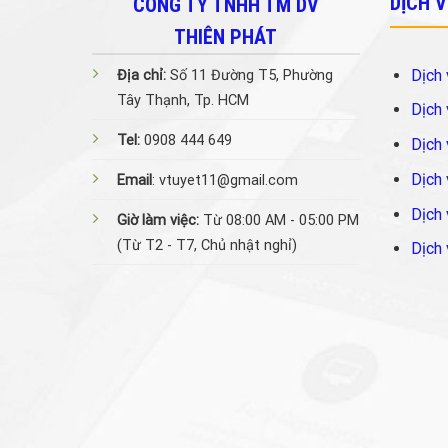
DỊCH 
CÔNG TY TNHH TM DV
THIÊN PHÁT
Dịch 
Địa chỉ:
Số 11 Đường T5, Phường
Tây Thạnh, Tp. HCM
Dịch 
Tel:
0908 444 649
Dịch 
Dịch 
Email
: vtuyet11@gmail.com
Dịch 
Giờ làm việc:
Từ 08:00 AM - 05:00 PM
(Từ T2 - T7, Chủ nhật nghỉ)
Dịch 