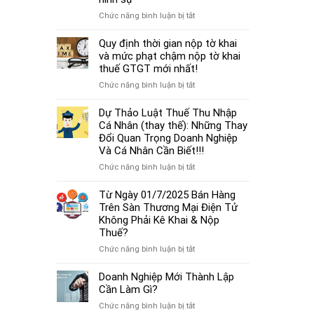
cá
thủ
thể
ở
Chức năng bình luận bị tắt
tục
mới
Từ
miễn
nhất
01/7/2025,
Quy định thời gian nộp tờ khai
nhiệm
2025
chậm
và mức phạt chậm nộp tờ khai
kế
đóng
thuế GTGT mới nhất!
toán
BHXH
trưởng.
ở
Chức năng bình luận bị tắt
không
Quy
chỉ
định
Dự Thảo Luật Thuế Thu Nhập
bị
thời
Cá Nhân (thay thế): Những Thay
phạt
gian
Đổi Quan Trọng Doanh Nghiệp
tiền
nộp
Và Cá Nhân Cần Biết!!!
mà
tờ
còn
ở
Chức năng bình luận bị tắt
khai
bị
Dự
và
coi
Thảo
Từ Ngày 01/7/2025 Bán Hàng
mức
là
Luật
Trên Sàn Thương Mại Điện Tử
phạt
trốn
Thuế
Không Phải Kê Khai & Nộp
chậm
đóng,
Thu
Thuế?
nộp
có
Nhập
tờ
ở
Chức năng bình luận bị tắt
thể
Cá
khai
Từ
bị
Nhân
thuế
Ngày
Doanh Nghiệp Mới Thành Lập
xử
(thay
GTGT
01/7/2025
Cần Làm Gì?
lý
thế):
mới
Bán
hình
Những
ở
Chức năng bình luận bị tắt
nhất!
Hàng