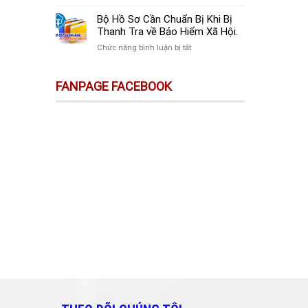
sự
Thay
Doanh
Trên
Đổi
Nghiệp
Bộ Hồ Sơ Cần Chuẩn Bị Khi Bị
Sàn
Quan
Mới
Thanh Tra về Bảo Hiểm Xã Hội.
Thương
Trọng
Thành
Mại
ở
Chức năng bình luận bị tắt
Doanh
Lập
Điện
Bộ
Nghiệp
Cần
Tử
Hồ
Và
Làm
FANPAGE FACEBOOK
Không
Sơ
Cá
Gì?
Phải
Cần
Nhân
Kê
Chuẩn
Cần
Khai
Bị
Biết!!!
&
Khi
Nộp
Bị
Thuế?
Thanh
Tra
về
Bảo
Hiểm
Xã
Hội.