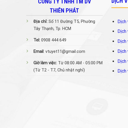
DỊCH 
CÔNG TY TNHH TM DV
THIÊN PHÁT
Dịch 
Địa chỉ:
Số 11 Đường T5, Phường
Tây Thạnh, Tp. HCM
Dịch 
Tel:
0908 444 649
Dịch 
Dịch 
Email
: vtuyet11@gmail.com
Dịch 
Giờ làm việc:
Từ 08:00 AM - 05:00 PM
(Từ T2 - T7, Chủ nhật nghỉ)
Dịch 