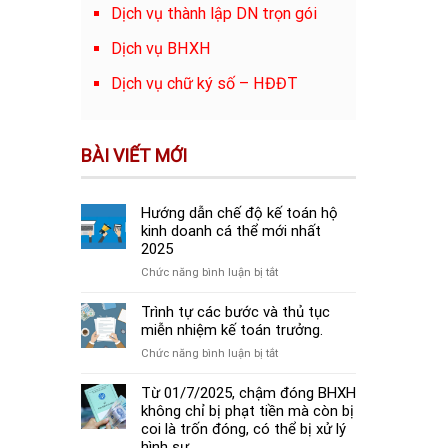
Dịch vụ thành lập DN trọn gói
Dịch vụ BHXH
Dịch vụ chữ ký số – HĐĐT
BÀI VIẾT MỚI
Hướng dẫn chế độ kế toán hộ
kinh doanh cá thể mới nhất
2025
ở
Chức năng bình luận bị tắt
Hướng
dẫn
Trình tự các bước và thủ tục
chế
miễn nhiệm kế toán trưởng.
độ
ở
Chức năng bình luận bị tắt
kế
Trình
toán
tự
Từ 01/7/2025, chậm đóng BHXH
hộ
các
không chỉ bị phạt tiền mà còn bị
kinh
bước
coi là trốn đóng, có thể bị xử lý
doanh
và
hình sự