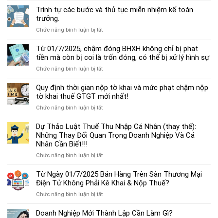
dẫn
Trình tự các bước và thủ tục miễn nhiệm kế toán
chế
trưởng.
độ
ở
Chức năng bình luận bị tắt
kế
Trình
toán
tự
Từ 01/7/2025, chậm đóng BHXH không chỉ bị phạt
hộ
các
tiền mà còn bị coi là trốn đóng, có thể bị xử lý hình sự
kinh
bước
doanh
ở
Chức năng bình luận bị tắt
và
cá
Từ
thủ
thể
01/7/2025,
Quy định thời gian nộp tờ khai và mức phạt chậm nộp
tục
mới
chậm
tờ khai thuế GTGT mới nhất!
miễn
nhất
đóng
nhiệm
2025
ở
Chức năng bình luận bị tắt
BHXH
kế
Quy
không
toán
định
Dự Thảo Luật Thuế Thu Nhập Cá Nhân (thay thế):
chỉ
trưởng.
thời
Những Thay Đổi Quan Trọng Doanh Nghiệp Và Cá
bị
gian
Nhân Cần Biết!!!
phạt
nộp
tiền
ở
Chức năng bình luận bị tắt
tờ
mà
Dự
khai
còn
Thảo
Từ Ngày 01/7/2025 Bán Hàng Trên Sàn Thương Mại
và
bị
Luật
Điện Tử Không Phải Kê Khai & Nộp Thuế?
mức
coi
Thuế
phạt
là
ở
Chức năng bình luận bị tắt
Thu
chậm
trốn
Từ
Nhập
nộp
đóng,
Ngày
Doanh Nghiệp Mới Thành Lập Cần Làm Gì?
Cá
tờ
có