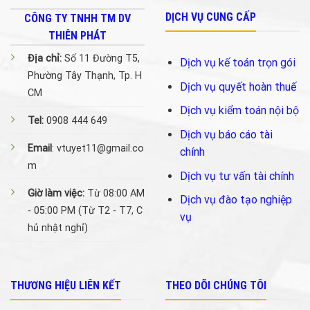
DỊCH VỤ CUNG CẤP
CÔNG TY TNHH TM DV
THIÊN PHÁT
Địa chỉ:
Số 11 Đường T5,
Dịch vụ kế toán trọn gói
Phường Tây Thạnh, Tp. H
Dịch vụ quyết hoàn thuế
CM
Dịch vụ kiểm toán nội bộ
Tel:
0908 444 649
Dịch vụ báo cáo tài
Email
: vtuyet11@gmail.co
chính
m
Dịch vụ tư vấn tài chính
Giờ làm việc:
Từ 08:00 AM
Dịch vụ đào tạo nghiệp
- 05:00 PM (Từ T2 - T7, C
vụ
hủ nhật nghỉ)
THƯƠNG HIỆU LIÊN KẾT
THEO DÕI CHÚNG TÔI