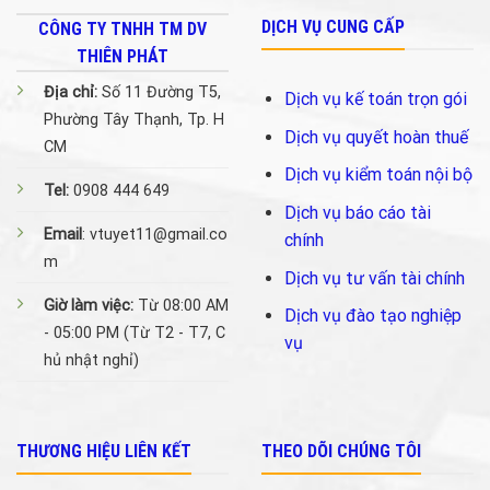
DỊCH VỤ CUNG CẤP
CÔNG TY TNHH TM DV
THIÊN PHÁT
Địa chỉ:
Số 11 Đường T5,
Dịch vụ kế toán trọn gói
Phường Tây Thạnh, Tp. H
Dịch vụ quyết hoàn thuế
CM
Dịch vụ kiểm toán nội bộ
Tel:
0908 444 649
Dịch vụ báo cáo tài
Email
: vtuyet11@gmail.co
chính
m
Dịch vụ tư vấn tài chính
Giờ làm việc:
Từ 08:00 AM
Dịch vụ đào tạo nghiệp
- 05:00 PM (Từ T2 - T7, C
vụ
hủ nhật nghỉ)
THƯƠNG HIỆU LIÊN KẾT
THEO DÕI CHÚNG TÔI