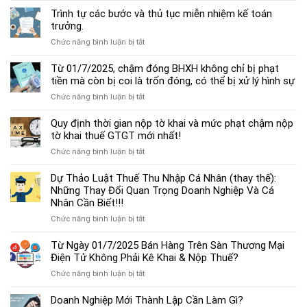
dẫn
Trình tự các bước và thủ tục miễn nhiệm kế toán
chế
trưởng.
độ
ở
Chức năng bình luận bị tắt
kế
Trình
toán
tự
Từ 01/7/2025, chậm đóng BHXH không chỉ bị phạt
hộ
các
tiền mà còn bị coi là trốn đóng, có thể bị xử lý hình sự
kinh
bước
doanh
ở
Chức năng bình luận bị tắt
và
cá
Từ
thủ
thể
01/7/2025,
Quy định thời gian nộp tờ khai và mức phạt chậm nộp
tục
mới
chậm
tờ khai thuế GTGT mới nhất!
miễn
nhất
đóng
nhiệm
2025
ở
Chức năng bình luận bị tắt
BHXH
kế
Quy
không
toán
định
Dự Thảo Luật Thuế Thu Nhập Cá Nhân (thay thế):
chỉ
trưởng.
thời
Những Thay Đổi Quan Trọng Doanh Nghiệp Và Cá
bị
gian
Nhân Cần Biết!!!
phạt
nộp
tiền
ở
Chức năng bình luận bị tắt
tờ
mà
Dự
khai
còn
Thảo
Từ Ngày 01/7/2025 Bán Hàng Trên Sàn Thương Mại
và
bị
Luật
Điện Tử Không Phải Kê Khai & Nộp Thuế?
mức
coi
Thuế
phạt
là
ở
Chức năng bình luận bị tắt
Thu
chậm
trốn
Từ
Nhập
nộp
đóng,
Ngày
Doanh Nghiệp Mới Thành Lập Cần Làm Gì?
Cá
tờ
có