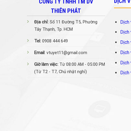
DỊCH 
CÔNG TY TNHH TM DV
THIÊN PHÁT
Dịch 
Địa chỉ:
Số 11 Đường T5, Phường
Tây Thạnh, Tp. HCM
Dịch 
Tel:
0908 444 649
Dịch 
Dịch 
Email
: vtuyet11@gmail.com
Dịch 
Giờ làm việc:
Từ 08:00 AM - 05:00 PM
(Từ T2 - T7, Chủ nhật nghỉ)
Dịch 