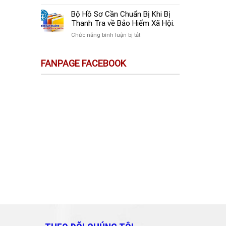
sự
Thay
Doanh
Trên
Đổi
Nghiệp
Bộ Hồ Sơ Cần Chuẩn Bị Khi Bị
Sàn
Quan
Mới
Thanh Tra về Bảo Hiểm Xã Hội.
Thương
Trọng
Thành
Mại
ở
Chức năng bình luận bị tắt
Doanh
Lập
Điện
Bộ
Nghiệp
Cần
Tử
Hồ
Và
Làm
FANPAGE FACEBOOK
Không
Sơ
Cá
Gì?
Phải
Cần
Nhân
Kê
Chuẩn
Cần
Khai
Bị
Biết!!!
&
Khi
Nộp
Bị
Thuế?
Thanh
Tra
về
Bảo
Hiểm
Xã
Hội.