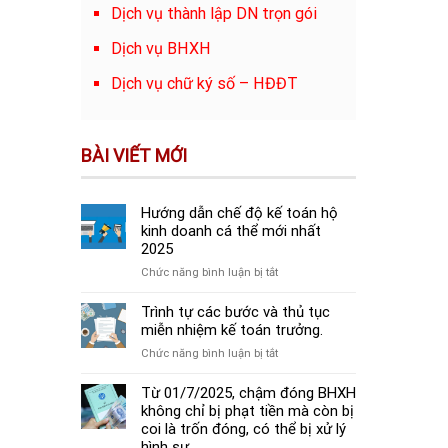
Dịch vụ thành lập DN trọn gói
Dịch vụ BHXH
Dịch vụ chữ ký số – HĐĐT
BÀI VIẾT MỚI
Hướng dẫn chế độ kế toán hộ
kinh doanh cá thể mới nhất
2025
ở
Chức năng bình luận bị tắt
Hướng
dẫn
Trình tự các bước và thủ tục
chế
miễn nhiệm kế toán trưởng.
độ
ở
Chức năng bình luận bị tắt
kế
Trình
toán
tự
Từ 01/7/2025, chậm đóng BHXH
hộ
các
không chỉ bị phạt tiền mà còn bị
kinh
bước
coi là trốn đóng, có thể bị xử lý
doanh
và
hình sự