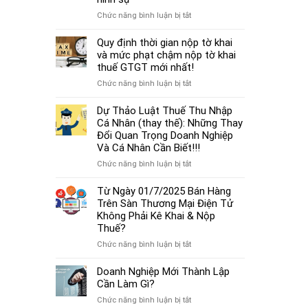
cá
thủ
thể
ở
Chức năng bình luận bị tắt
tục
mới
Từ
miễn
nhất
01/7/2025,
Quy định thời gian nộp tờ khai
nhiệm
2025
chậm
và mức phạt chậm nộp tờ khai
kế
đóng
thuế GTGT mới nhất!
toán
BHXH
trưởng.
ở
Chức năng bình luận bị tắt
không
Quy
chỉ
định
Dự Thảo Luật Thuế Thu Nhập
bị
thời
Cá Nhân (thay thế): Những Thay
phạt
gian
Đổi Quan Trọng Doanh Nghiệp
tiền
nộp
Và Cá Nhân Cần Biết!!!
mà
tờ
còn
ở
Chức năng bình luận bị tắt
khai
bị
Dự
và
coi
Thảo
Từ Ngày 01/7/2025 Bán Hàng
mức
là
Luật
Trên Sàn Thương Mại Điện Tử
phạt
trốn
Thuế
Không Phải Kê Khai & Nộp
chậm
đóng,
Thu
Thuế?
nộp
có
Nhập
tờ
ở
Chức năng bình luận bị tắt
thể
Cá
khai
Từ
bị
Nhân
thuế
Ngày
Doanh Nghiệp Mới Thành Lập
xử
(thay
GTGT
01/7/2025
Cần Làm Gì?
lý
thế):
mới
Bán
hình
Những
ở
Chức năng bình luận bị tắt
nhất!
Hàng