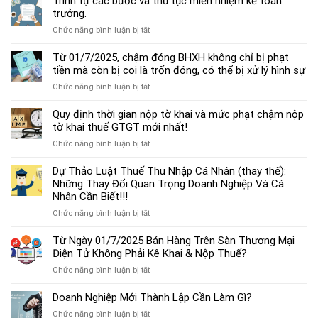
Trình tự các bước và thủ tục miễn nhiệm kế toán
chế
trưởng.
độ
ở
Chức năng bình luận bị tắt
kế
Trình
toán
tự
Từ 01/7/2025, chậm đóng BHXH không chỉ bị phạt
hộ
các
tiền mà còn bị coi là trốn đóng, có thể bị xử lý hình sự
kinh
bước
doanh
ở
Chức năng bình luận bị tắt
và
cá
Từ
thủ
thể
01/7/2025,
Quy định thời gian nộp tờ khai và mức phạt chậm nộp
tục
mới
chậm
tờ khai thuế GTGT mới nhất!
miễn
nhất
đóng
nhiệm
2025
ở
Chức năng bình luận bị tắt
BHXH
kế
Quy
không
toán
định
Dự Thảo Luật Thuế Thu Nhập Cá Nhân (thay thế):
chỉ
trưởng.
thời
Những Thay Đổi Quan Trọng Doanh Nghiệp Và Cá
bị
gian
Nhân Cần Biết!!!
phạt
nộp
tiền
ở
Chức năng bình luận bị tắt
tờ
mà
Dự
khai
còn
Thảo
Từ Ngày 01/7/2025 Bán Hàng Trên Sàn Thương Mại
và
bị
Luật
Điện Tử Không Phải Kê Khai & Nộp Thuế?
mức
coi
Thuế
phạt
là
ở
Chức năng bình luận bị tắt
Thu
chậm
trốn
Từ
Nhập
nộp
đóng,
Ngày
Doanh Nghiệp Mới Thành Lập Cần Làm Gì?
Cá
tờ
có
01/7/2025
Nhân
khai
ở
Chức năng bình luận bị tắt
thể
Bán