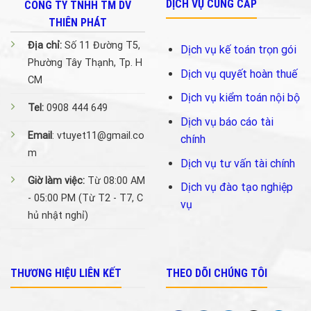
DỊCH VỤ CUNG CẤP
CÔNG TY TNHH TM DV
THIÊN PHÁT
Địa chỉ:
Số 11 Đường T5,
Dịch vụ kế toán trọn gói
Phường Tây Thạnh, Tp. H
Dịch vụ quyết hoàn thuế
CM
Dịch vụ kiểm toán nội bộ
Tel:
0908 444 649
Dịch vụ báo cáo tài
Email
: vtuyet11@gmail.co
chính
m
Dịch vụ tư vấn tài chính
Giờ làm việc:
Từ 08:00 AM
Dịch vụ đào tạo nghiệp
- 05:00 PM (Từ T2 - T7, C
vụ
hủ nhật nghỉ)
THƯƠNG HIỆU LIÊN KẾT
THEO DÕI CHÚNG TÔI