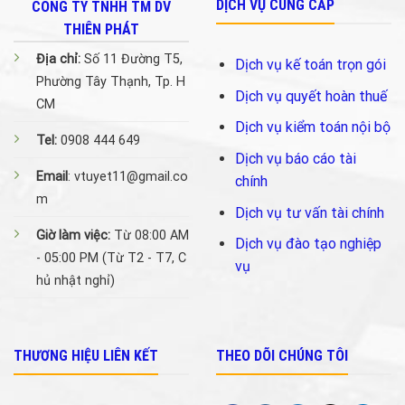
DỊCH VỤ CUNG CẤP
CÔNG TY TNHH TM DV
THIÊN PHÁT
Địa chỉ:
Số 11 Đường T5,
Dịch vụ kế toán trọn gói
Phường Tây Thạnh, Tp. H
Dịch vụ quyết hoàn thuế
CM
Dịch vụ kiểm toán nội bộ
Tel:
0908 444 649
Dịch vụ báo cáo tài
Email
: vtuyet11@gmail.co
chính
m
Dịch vụ tư vấn tài chính
Giờ làm việc:
Từ 08:00 AM
Dịch vụ đào tạo nghiệp
- 05:00 PM (Từ T2 - T7, C
vụ
hủ nhật nghỉ)
THƯƠNG HIỆU LIÊN KẾT
THEO DÕI CHÚNG TÔI