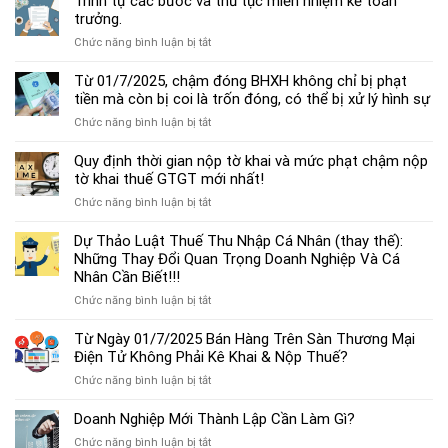
Trình tự các bước và thủ tục miễn nhiệm kế toán
chế
trưởng.
độ
ở
Chức năng bình luận bị tắt
kế
Trình
toán
tự
Từ 01/7/2025, chậm đóng BHXH không chỉ bị phạt
hộ
các
tiền mà còn bị coi là trốn đóng, có thể bị xử lý hình sự
kinh
bước
doanh
ở
Chức năng bình luận bị tắt
và
cá
Từ
thủ
thể
01/7/2025,
Quy định thời gian nộp tờ khai và mức phạt chậm nộp
tục
mới
chậm
tờ khai thuế GTGT mới nhất!
miễn
nhất
đóng
nhiệm
2025
ở
Chức năng bình luận bị tắt
BHXH
kế
Quy
không
toán
định
Dự Thảo Luật Thuế Thu Nhập Cá Nhân (thay thế):
chỉ
trưởng.
thời
Những Thay Đổi Quan Trọng Doanh Nghiệp Và Cá
bị
gian
Nhân Cần Biết!!!
phạt
nộp
tiền
ở
Chức năng bình luận bị tắt
tờ
mà
Dự
khai
còn
Thảo
Từ Ngày 01/7/2025 Bán Hàng Trên Sàn Thương Mại
và
bị
Luật
Điện Tử Không Phải Kê Khai & Nộp Thuế?
mức
coi
Thuế
phạt
là
ở
Chức năng bình luận bị tắt
Thu
chậm
trốn
Từ
Nhập
nộp
đóng,
Ngày
Doanh Nghiệp Mới Thành Lập Cần Làm Gì?
Cá
tờ
có
01/7/2025
Nhân
khai
ở
Chức năng bình luận bị tắt
thể
Bán