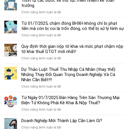
Trình tự các bước và thủ tục miễn nhiệm kế toán
chế
trưởng.
độ
ở
Chức năng bình luận bị tắt
kế
Trình
toán
tự
Từ 01/7/2025, chậm đóng BHXH không chỉ bị phạt
hộ
các
tiền mà còn bị coi là trốn đóng, có thể bị xử lý hình sự
kinh
bước
doanh
ở
Chức năng bình luận bị tắt
và
cá
Từ
thủ
thể
01/7/2025,
Quy định thời gian nộp tờ khai và mức phạt chậm nộp
tục
mới
chậm
tờ khai thuế GTGT mới nhất!
miễn
nhất
đóng
nhiệm
2025
ở
Chức năng bình luận bị tắt
BHXH
kế
Quy
không
toán
định
Dự Thảo Luật Thuế Thu Nhập Cá Nhân (thay thế):
chỉ
trưởng.
thời
Những Thay Đổi Quan Trọng Doanh Nghiệp Và Cá
bị
gian
Nhân Cần Biết!!!
phạt
nộp
tiền
ở
Chức năng bình luận bị tắt
tờ
mà
Dự
khai
còn
Thảo
Từ Ngày 01/7/2025 Bán Hàng Trên Sàn Thương Mại
và
bị
Luật
Điện Tử Không Phải Kê Khai & Nộp Thuế?
mức
coi
Thuế
phạt
là
ở
Chức năng bình luận bị tắt
Thu
chậm
trốn
Từ
Nhập
nộp
đóng,
Ngày
Doanh Nghiệp Mới Thành Lập Cần Làm Gì?
Cá
tờ
có
01/7/2025
Nhân
khai
ở
Chức năng bình luận bị tắt
thể
Bán