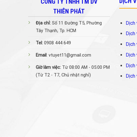
DỊCH 
CÔNG TY TNHH TM DV
THIÊN PHÁT
Dịch 
Địa chỉ:
Số 11 Đường T5, Phường
Tây Thạnh, Tp. HCM
Dịch 
Tel:
0908 444 649
Dịch 
Dịch 
Email
: vtuyet11@gmail.com
Dịch 
Giờ làm việc:
Từ 08:00 AM - 05:00 PM
(Từ T2 - T7, Chủ nhật nghỉ)
Dịch 