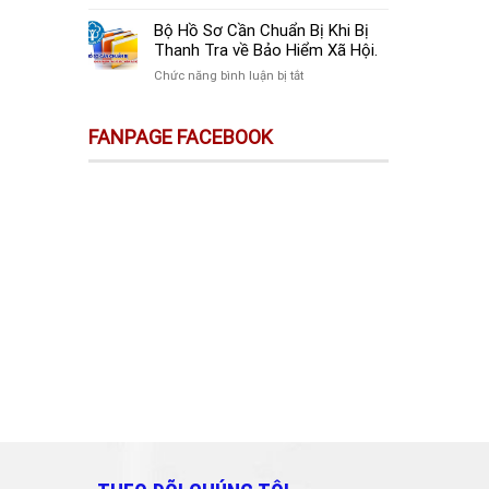
sự
Thay
Doanh
Trên
Đổi
Nghiệp
Bộ Hồ Sơ Cần Chuẩn Bị Khi Bị
Sàn
Quan
Mới
Thanh Tra về Bảo Hiểm Xã Hội.
Thương
Trọng
Thành
Mại
ở
Chức năng bình luận bị tắt
Doanh
Lập
Điện
Bộ
Nghiệp
Cần
Tử
Hồ
Và
Làm
FANPAGE FACEBOOK
Không
Sơ
Cá
Gì?
Phải
Cần
Nhân
Kê
Chuẩn
Cần
Khai
Bị
Biết!!!
&
Khi
Nộp
Bị
Thuế?
Thanh
Tra
về
Bảo
Hiểm
Xã
Hội.