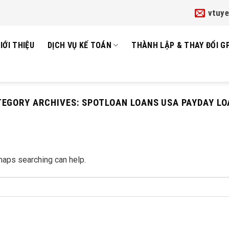
vtuy
IỚI THIỆU
DỊCH VỤ KẾ TOÁN
THÀNH LẬP & THAY ĐỔI G
TEGORY ARCHIVES:
SPOTLOAN LOANS USA PAYDAY L
rhaps searching can help.