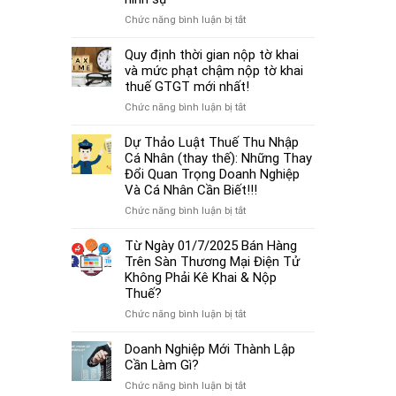
cá
thủ
thể
ở
Chức năng bình luận bị tắt
tục
mới
Từ
miễn
nhất
01/7/2025,
Quy định thời gian nộp tờ khai
nhiệm
2025
chậm
và mức phạt chậm nộp tờ khai
kế
đóng
thuế GTGT mới nhất!
toán
BHXH
trưởng.
ở
Chức năng bình luận bị tắt
không
Quy
chỉ
định
Dự Thảo Luật Thuế Thu Nhập
bị
thời
Cá Nhân (thay thế): Những Thay
phạt
gian
Đổi Quan Trọng Doanh Nghiệp
tiền
nộp
Và Cá Nhân Cần Biết!!!
mà
tờ
còn
ở
Chức năng bình luận bị tắt
khai
bị
Dự
và
coi
Thảo
Từ Ngày 01/7/2025 Bán Hàng
mức
là
Luật
Trên Sàn Thương Mại Điện Tử
phạt
trốn
Thuế
Không Phải Kê Khai & Nộp
chậm
đóng,
Thu
Thuế?
nộp
có
Nhập
tờ
ở
Chức năng bình luận bị tắt
thể
Cá
khai
Từ
bị
Nhân
thuế
Ngày
Doanh Nghiệp Mới Thành Lập
xử
(thay
GTGT
01/7/2025
Cần Làm Gì?
lý
thế):
mới
Bán
hình
Những
ở
Chức năng bình luận bị tắt
nhất!
Hàng