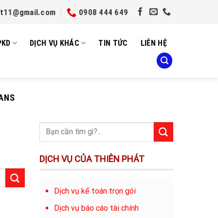
et11@gmail.com
0908 444 649
PKD
DỊCH VỤ KHÁC
TIN TỨC
LIÊN HỆ
OANS
DỊCH VỤ CỦA THIÊN PHÁT
Dịch vụ kế toán trọn gói
Dịch vụ báo cáo tài chính