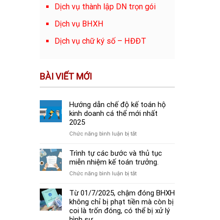
Dịch vụ thành lập DN trọn gói
Dịch vụ BHXH
Dịch vụ chữ ký số – HĐĐT
BÀI VIẾT MỚI
Hướng dẫn chế độ kế toán hộ
kinh doanh cá thể mới nhất
2025
ở
Chức năng bình luận bị tắt
Hướng
dẫn
Trình tự các bước và thủ tục
chế
miễn nhiệm kế toán trưởng.
độ
ở
Chức năng bình luận bị tắt
kế
Trình
toán
tự
Từ 01/7/2025, chậm đóng BHXH
hộ
các
không chỉ bị phạt tiền mà còn bị
kinh
bước
coi là trốn đóng, có thể bị xử lý
doanh
và
hình sự