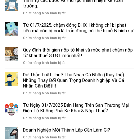
Trình tự các bước và thủ tục miễn nhiệm kế toán
chế
trưởng.
độ
ở
Chức năng bình luận bị tắt
kế
Trình
toán
tự
Từ 01/7/2025, chậm đóng BHXH không chỉ bị phạt
hộ
các
tiền mà còn bị coi là trốn đóng, có thể bị xử lý hình sự
kinh
bước
doanh
ở
Chức năng bình luận bị tắt
và
cá
Từ
thủ
thể
01/7/2025,
Quy định thời gian nộp tờ khai và mức phạt chậm nộp
tục
mới
chậm
tờ khai thuế GTGT mới nhất!
miễn
nhất
đóng
nhiệm
2025
ở
Chức năng bình luận bị tắt
BHXH
kế
Quy
không
toán
định
Dự Thảo Luật Thuế Thu Nhập Cá Nhân (thay thế):
chỉ
trưởng.
thời
Những Thay Đổi Quan Trọng Doanh Nghiệp Và Cá
bị
gian
Nhân Cần Biết!!!
phạt
nộp
tiền
ở
Chức năng bình luận bị tắt
tờ
mà
Dự
khai
còn
Thảo
Từ Ngày 01/7/2025 Bán Hàng Trên Sàn Thương Mại
và
bị
Luật
Điện Tử Không Phải Kê Khai & Nộp Thuế?
mức
coi
Thuế
phạt
là
ở
Chức năng bình luận bị tắt
Thu
chậm
trốn
Từ
Nhập
nộp
đóng,
Ngày
Doanh Nghiệp Mới Thành Lập Cần Làm Gì?
Cá
tờ
có
01/7/2025
Nhân
khai
ở
Chức năng bình luận bị tắt
thể
Bán