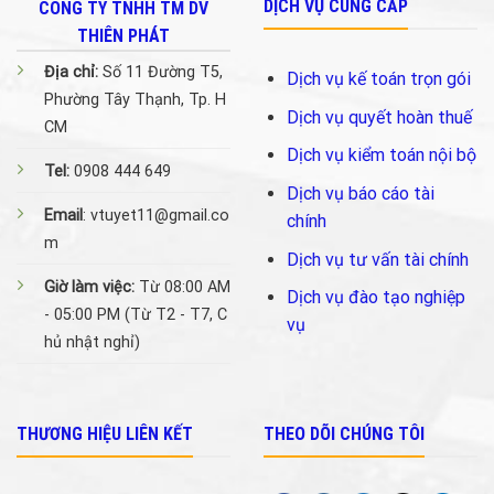
DỊCH VỤ CUNG CẤP
CÔNG TY TNHH TM DV
THIÊN PHÁT
Địa chỉ:
Số 11 Đường T5,
Dịch vụ kế toán trọn gói
Phường Tây Thạnh, Tp. H
Dịch vụ quyết hoàn thuế
CM
Dịch vụ kiểm toán nội bộ
Tel:
0908 444 649
Dịch vụ báo cáo tài
Email
: vtuyet11@gmail.co
chính
m
Dịch vụ tư vấn tài chính
Giờ làm việc:
Từ 08:00 AM
Dịch vụ đào tạo nghiệp
- 05:00 PM (Từ T2 - T7, C
vụ
hủ nhật nghỉ)
THƯƠNG HIỆU LIÊN KẾT
THEO DÕI CHÚNG TÔI