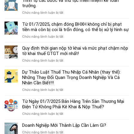
Trình tự các bước và thủ tục miễn nhiệm kế toán
chế
trưởng.
độ
ở
Chức năng bình luận bị tắt
kế
Trình
toán
tự
Từ 01/7/2025, chậm đóng BHXH không chỉ bị phạt
hộ
các
tiền mà còn bị coi là trốn đóng, có thể bị xử lý hình sự
kinh
bước
doanh
ở
Chức năng bình luận bị tắt
và
cá
Từ
thủ
thể
01/7/2025,
Quy định thời gian nộp tờ khai và mức phạt chậm nộp
tục
mới
chậm
tờ khai thuế GTGT mới nhất!
miễn
nhất
đóng
nhiệm
2025
ở
Chức năng bình luận bị tắt
BHXH
kế
Quy
không
toán
định
Dự Thảo Luật Thuế Thu Nhập Cá Nhân (thay thế):
chỉ
trưởng.
thời
Những Thay Đổi Quan Trọng Doanh Nghiệp Và Cá
bị
gian
Nhân Cần Biết!!!
phạt
nộp
tiền
ở
Chức năng bình luận bị tắt
tờ
mà
Dự
khai
còn
Thảo
Từ Ngày 01/7/2025 Bán Hàng Trên Sàn Thương Mại
và
bị
Luật
Điện Tử Không Phải Kê Khai & Nộp Thuế?
mức
coi
Thuế
phạt
là
ở
Chức năng bình luận bị tắt
Thu
chậm
trốn
Từ
Nhập
nộp
đóng,
Ngày
Doanh Nghiệp Mới Thành Lập Cần Làm Gì?
Cá
tờ
có
01/7/2025
Nhân
khai
ở
Chức năng bình luận bị tắt
thể
Bán