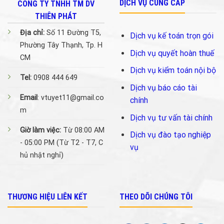
DỊCH VỤ CUNG CẤP
CÔNG TY TNHH TM DV
THIÊN PHÁT
Địa chỉ:
Số 11 Đường T5,
Dịch vụ kế toán trọn gói
Phường Tây Thạnh, Tp. H
Dịch vụ quyết hoàn thuế
CM
Dịch vụ kiểm toán nội bộ
Tel:
0908 444 649
Dịch vụ báo cáo tài
Email
: vtuyet11@gmail.co
chính
m
Dịch vụ tư vấn tài chính
Giờ làm việc:
Từ 08:00 AM
Dịch vụ đào tạo nghiệp
- 05:00 PM (Từ T2 - T7, C
vụ
hủ nhật nghỉ)
THƯƠNG HIỆU LIÊN KẾT
THEO DÕI CHÚNG TÔI