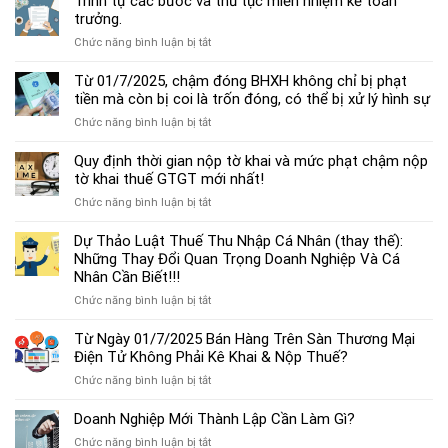
Trình tự các bước và thủ tục miễn nhiệm kế toán
chế
trưởng.
độ
ở
Chức năng bình luận bị tắt
kế
Trình
toán
tự
Từ 01/7/2025, chậm đóng BHXH không chỉ bị phạt
hộ
các
tiền mà còn bị coi là trốn đóng, có thể bị xử lý hình sự
kinh
bước
doanh
ở
Chức năng bình luận bị tắt
và
cá
Từ
thủ
thể
01/7/2025,
Quy định thời gian nộp tờ khai và mức phạt chậm nộp
tục
mới
chậm
tờ khai thuế GTGT mới nhất!
miễn
nhất
đóng
nhiệm
2025
ở
Chức năng bình luận bị tắt
BHXH
kế
Quy
không
toán
định
Dự Thảo Luật Thuế Thu Nhập Cá Nhân (thay thế):
chỉ
trưởng.
thời
Những Thay Đổi Quan Trọng Doanh Nghiệp Và Cá
bị
gian
Nhân Cần Biết!!!
phạt
nộp
tiền
ở
Chức năng bình luận bị tắt
tờ
mà
Dự
khai
còn
Thảo
Từ Ngày 01/7/2025 Bán Hàng Trên Sàn Thương Mại
và
bị
Luật
Điện Tử Không Phải Kê Khai & Nộp Thuế?
mức
coi
Thuế
phạt
là
ở
Chức năng bình luận bị tắt
Thu
chậm
trốn
Từ
Nhập
nộp
đóng,
Ngày
Doanh Nghiệp Mới Thành Lập Cần Làm Gì?
Cá
tờ
có
01/7/2025
Nhân
khai
ở
Chức năng bình luận bị tắt
thể
Bán