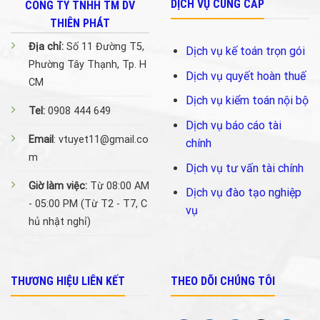
DỊCH VỤ CUNG CẤP
CÔNG TY TNHH TM DV
THIÊN PHÁT
Địa chỉ:
Số 11 Đường T5,
Dịch vụ kế toán trọn gói
Phường Tây Thạnh, Tp. H
Dịch vụ quyết hoàn thuế
CM
Dịch vụ kiểm toán nội bộ
Tel:
0908 444 649
Dịch vụ báo cáo tài
Email
: vtuyet11@gmail.co
chính
m
Dịch vụ tư vấn tài chính
Giờ làm việc:
Từ 08:00 AM
Dịch vụ đào tạo nghiệp
- 05:00 PM (Từ T2 - T7, C
vụ
hủ nhật nghỉ)
THƯƠNG HIỆU LIÊN KẾT
THEO DÕI CHÚNG TÔI