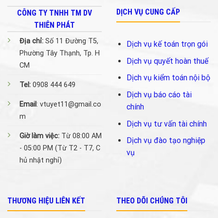
DỊCH VỤ CUNG CẤP
CÔNG TY TNHH TM DV
THIÊN PHÁT
Địa chỉ:
Số 11 Đường T5,
Dịch vụ kế toán trọn gói
Phường Tây Thạnh, Tp. H
Dịch vụ quyết hoàn thuế
CM
Dịch vụ kiểm toán nội bộ
Tel:
0908 444 649
Dịch vụ báo cáo tài
Email
: vtuyet11@gmail.co
chính
m
Dịch vụ tư vấn tài chính
Giờ làm việc:
Từ 08:00 AM
Dịch vụ đào tạo nghiệp
- 05:00 PM (Từ T2 - T7, C
vụ
hủ nhật nghỉ)
THƯƠNG HIỆU LIÊN KẾT
THEO DÕI CHÚNG TÔI