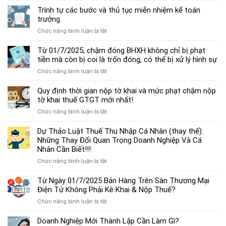
dẫn
Trình tự các bước và thủ tục miễn nhiệm kế toán
chế
trưởng.
độ
ở
Chức năng bình luận bị tắt
kế
Trình
toán
tự
Từ 01/7/2025, chậm đóng BHXH không chỉ bị phạt
hộ
các
tiền mà còn bị coi là trốn đóng, có thể bị xử lý hình sự
kinh
bước
doanh
ở
Chức năng bình luận bị tắt
và
cá
Từ
thủ
thể
01/7/2025,
Quy định thời gian nộp tờ khai và mức phạt chậm nộp
tục
mới
chậm
tờ khai thuế GTGT mới nhất!
miễn
nhất
đóng
nhiệm
2025
ở
Chức năng bình luận bị tắt
BHXH
kế
Quy
không
toán
định
Dự Thảo Luật Thuế Thu Nhập Cá Nhân (thay thế):
chỉ
trưởng.
thời
Những Thay Đổi Quan Trọng Doanh Nghiệp Và Cá
bị
gian
Nhân Cần Biết!!!
phạt
nộp
tiền
ở
Chức năng bình luận bị tắt
tờ
mà
Dự
khai
còn
Thảo
Từ Ngày 01/7/2025 Bán Hàng Trên Sàn Thương Mại
và
bị
Luật
Điện Tử Không Phải Kê Khai & Nộp Thuế?
mức
coi
Thuế
phạt
là
ở
Chức năng bình luận bị tắt
Thu
chậm
trốn
Từ
Nhập
nộp
đóng,
Ngày
Doanh Nghiệp Mới Thành Lập Cần Làm Gì?
Cá
tờ
có