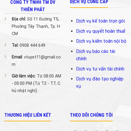
DỊCH VỤ CUNG CẤP
CÔNG TY TNHH TM DV
THIÊN PHÁT
Địa chỉ:
Số 11 Đường T5,
Dịch vụ kế toán trọn gói
Phường Tây Thạnh, Tp. H
Dịch vụ quyết hoàn thuế
CM
Dịch vụ kiểm toán nội bộ
Tel:
0908 444 649
Dịch vụ báo cáo tài
Email
: vtuyet11@gmail.co
chính
m
Dịch vụ tư vấn tài chính
Giờ làm việc:
Từ 08:00 AM
Dịch vụ đào tạo nghiệp
- 05:00 PM (Từ T2 - T7, C
vụ
hủ nhật nghỉ)
THƯƠNG HIỆU LIÊN KẾT
THEO DÕI CHÚNG TÔI