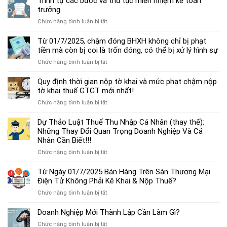
Trình tự các bước và thủ tục miễn nhiệm kế toán
chế
trưởng.
độ
ở
Chức năng bình luận bị tắt
kế
Trình
toán
tự
Từ 01/7/2025, chậm đóng BHXH không chỉ bị phạt
hộ
các
tiền mà còn bị coi là trốn đóng, có thể bị xử lý hình sự
kinh
bước
doanh
ở
Chức năng bình luận bị tắt
và
cá
Từ
thủ
thể
01/7/2025,
Quy định thời gian nộp tờ khai và mức phạt chậm nộp
tục
mới
chậm
tờ khai thuế GTGT mới nhất!
miễn
nhất
đóng
nhiệm
2025
ở
Chức năng bình luận bị tắt
BHXH
kế
Quy
không
toán
định
Dự Thảo Luật Thuế Thu Nhập Cá Nhân (thay thế):
chỉ
trưởng.
thời
Những Thay Đổi Quan Trọng Doanh Nghiệp Và Cá
bị
gian
Nhân Cần Biết!!!
phạt
nộp
tiền
ở
Chức năng bình luận bị tắt
tờ
mà
Dự
khai
còn
Thảo
Từ Ngày 01/7/2025 Bán Hàng Trên Sàn Thương Mại
và
bị
Luật
Điện Tử Không Phải Kê Khai & Nộp Thuế?
mức
coi
Thuế
phạt
là
ở
Chức năng bình luận bị tắt
Thu
chậm
trốn
Từ
Nhập
nộp
đóng,
Ngày
Doanh Nghiệp Mới Thành Lập Cần Làm Gì?
Cá
tờ
có
01/7/2025
Nhân
khai
ở
Chức năng bình luận bị tắt
thể
Bán