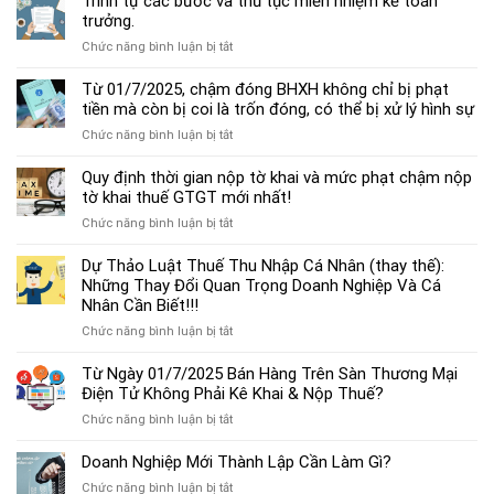
Trình tự các bước và thủ tục miễn nhiệm kế toán
chế
trưởng.
độ
ở
Chức năng bình luận bị tắt
kế
Trình
toán
tự
Từ 01/7/2025, chậm đóng BHXH không chỉ bị phạt
hộ
các
tiền mà còn bị coi là trốn đóng, có thể bị xử lý hình sự
kinh
bước
doanh
ở
Chức năng bình luận bị tắt
và
cá
Từ
thủ
thể
01/7/2025,
Quy định thời gian nộp tờ khai và mức phạt chậm nộp
tục
mới
chậm
tờ khai thuế GTGT mới nhất!
miễn
nhất
đóng
nhiệm
2025
ở
Chức năng bình luận bị tắt
BHXH
kế
Quy
không
toán
định
Dự Thảo Luật Thuế Thu Nhập Cá Nhân (thay thế):
chỉ
trưởng.
thời
Những Thay Đổi Quan Trọng Doanh Nghiệp Và Cá
bị
gian
Nhân Cần Biết!!!
phạt
nộp
tiền
ở
Chức năng bình luận bị tắt
tờ
mà
Dự
khai
còn
Thảo
Từ Ngày 01/7/2025 Bán Hàng Trên Sàn Thương Mại
và
bị
Luật
Điện Tử Không Phải Kê Khai & Nộp Thuế?
mức
coi
Thuế
phạt
là
ở
Chức năng bình luận bị tắt
Thu
chậm
trốn
Từ
Nhập
nộp
đóng,
Ngày
Doanh Nghiệp Mới Thành Lập Cần Làm Gì?
Cá
tờ
có
01/7/2025
Nhân
khai
ở
Chức năng bình luận bị tắt
thể
Bán