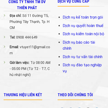
DỊCH VỤ CUNG CẤP
CÔNG TY TNHH TM DV
THIÊN PHÁT
Địa chỉ:
Số 11 Đường T5,
Dịch vụ kế toán trọn gói
Phường Tây Thạnh, Tp. H
Dịch vụ quyết hoàn thuế
CM
Dịch vụ kiểm toán nội bộ
Tel:
0908 444 649
Dịch vụ báo cáo tài
Email
: vtuyet11@gmail.co
chính
m
Dịch vụ tư vấn tài chính
Giờ làm việc:
Từ 08:00 AM
Dịch vụ đào tạo nghiệp
- 05:00 PM (Từ T2 - T7, C
vụ
hủ nhật nghỉ)
THƯƠNG HIỆU LIÊN KẾT
THEO DÕI CHÚNG TÔI