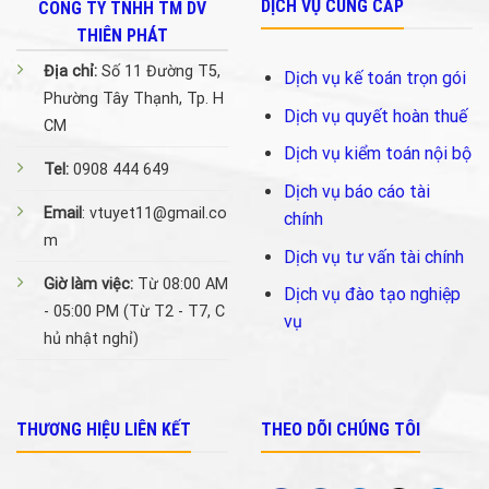
DỊCH VỤ CUNG CẤP
CÔNG TY TNHH TM DV
THIÊN PHÁT
Địa chỉ:
Số 11 Đường T5,
Dịch vụ kế toán trọn gói
Phường Tây Thạnh, Tp. H
Dịch vụ quyết hoàn thuế
CM
Dịch vụ kiểm toán nội bộ
Tel:
0908 444 649
Dịch vụ báo cáo tài
Email
: vtuyet11@gmail.co
chính
m
Dịch vụ tư vấn tài chính
Giờ làm việc:
Từ 08:00 AM
Dịch vụ đào tạo nghiệp
- 05:00 PM (Từ T2 - T7, C
vụ
hủ nhật nghỉ)
THƯƠNG HIỆU LIÊN KẾT
THEO DÕI CHÚNG TÔI