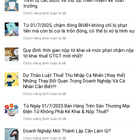
Trình tự các bước và thủ tục miễn nhiệm kế toán
chế
trưởng.
độ
ở
Chức năng bình luận bị tắt
kế
Trình
toán
tự
Từ 01/7/2025, chậm đóng BHXH không chỉ bị phạt
hộ
các
tiền mà còn bị coi là trốn đóng, có thể bị xử lý hình sự
kinh
bước
doanh
ở
Chức năng bình luận bị tắt
và
cá
Từ
thủ
thể
01/7/2025,
Quy định thời gian nộp tờ khai và mức phạt chậm nộp
tục
mới
chậm
tờ khai thuế GTGT mới nhất!
miễn
nhất
đóng
nhiệm
2025
ở
Chức năng bình luận bị tắt
BHXH
kế
Quy
không
toán
định
Dự Thảo Luật Thuế Thu Nhập Cá Nhân (thay thế):
chỉ
trưởng.
thời
Những Thay Đổi Quan Trọng Doanh Nghiệp Và Cá
bị
gian
Nhân Cần Biết!!!
phạt
nộp
tiền
ở
Chức năng bình luận bị tắt
tờ
mà
Dự
khai
còn
Thảo
Từ Ngày 01/7/2025 Bán Hàng Trên Sàn Thương Mại
và
bị
Luật
Điện Tử Không Phải Kê Khai & Nộp Thuế?
mức
coi
Thuế
phạt
là
ở
Chức năng bình luận bị tắt
Thu
chậm
trốn
Từ
Nhập
nộp
đóng,
Ngày
Doanh Nghiệp Mới Thành Lập Cần Làm Gì?
Cá
tờ
có
01/7/2025
Nhân
khai
ở
Chức năng bình luận bị tắt
thể
Bán