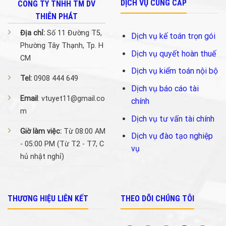
DỊCH VỤ CUNG CẤP
CÔNG TY TNHH TM DV
THIÊN PHÁT
Địa chỉ:
Số 11 Đường T5,
Dịch vụ kế toán trọn gói
Phường Tây Thạnh, Tp. H
Dịch vụ quyết hoàn thuế
CM
Dịch vụ kiểm toán nội bộ
Tel:
0908 444 649
Dịch vụ báo cáo tài
Email
: vtuyet11@gmail.co
chính
m
Dịch vụ tư vấn tài chính
Giờ làm việc:
Từ 08:00 AM
Dịch vụ đào tạo nghiệp
- 05:00 PM (Từ T2 - T7, C
vụ
hủ nhật nghỉ)
THƯƠNG HIỆU LIÊN KẾT
THEO DÕI CHÚNG TÔI