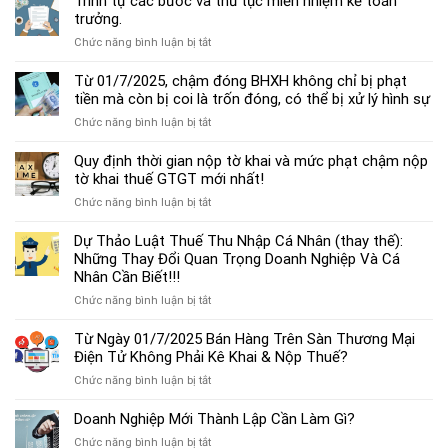
Trình tự các bước và thủ tục miễn nhiệm kế toán
chế
trưởng.
độ
ở
Chức năng bình luận bị tắt
kế
Trình
toán
tự
Từ 01/7/2025, chậm đóng BHXH không chỉ bị phạt
hộ
các
tiền mà còn bị coi là trốn đóng, có thể bị xử lý hình sự
kinh
bước
doanh
ở
Chức năng bình luận bị tắt
và
cá
Từ
thủ
thể
01/7/2025,
Quy định thời gian nộp tờ khai và mức phạt chậm nộp
tục
mới
chậm
tờ khai thuế GTGT mới nhất!
miễn
nhất
đóng
nhiệm
2025
ở
Chức năng bình luận bị tắt
BHXH
kế
Quy
không
toán
định
Dự Thảo Luật Thuế Thu Nhập Cá Nhân (thay thế):
chỉ
trưởng.
thời
Những Thay Đổi Quan Trọng Doanh Nghiệp Và Cá
bị
gian
Nhân Cần Biết!!!
phạt
nộp
tiền
ở
Chức năng bình luận bị tắt
tờ
mà
Dự
khai
còn
Thảo
Từ Ngày 01/7/2025 Bán Hàng Trên Sàn Thương Mại
và
bị
Luật
Điện Tử Không Phải Kê Khai & Nộp Thuế?
mức
coi
Thuế
phạt
là
ở
Chức năng bình luận bị tắt
Thu
chậm
trốn
Từ
Nhập
nộp
đóng,
Ngày
Doanh Nghiệp Mới Thành Lập Cần Làm Gì?
Cá
tờ
có
01/7/2025
Nhân
khai
ở
Chức năng bình luận bị tắt
thể
Bán