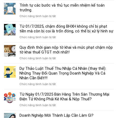
dẫn
Trình tự các bước và thủ tục miễn nhiệm kế toán
chế
trưởng.
độ
ở
Chức năng bình luận bị tắt
kế
Trình
toán
tự
Từ 01/7/2025, chậm đóng BHXH không chỉ bị phạt
hộ
các
tiền mà còn bị coi là trốn đóng, có thể bị xử lý hình sự
kinh
bước
doanh
ở
Chức năng bình luận bị tắt
và
cá
Từ
thủ
thể
01/7/2025,
Quy định thời gian nộp tờ khai và mức phạt chậm nộp
tục
mới
chậm
tờ khai thuế GTGT mới nhất!
miễn
nhất
đóng
nhiệm
2025
ở
Chức năng bình luận bị tắt
BHXH
kế
Quy
không
toán
định
Dự Thảo Luật Thuế Thu Nhập Cá Nhân (thay thế):
chỉ
trưởng.
thời
Những Thay Đổi Quan Trọng Doanh Nghiệp Và Cá
bị
gian
Nhân Cần Biết!!!
phạt
nộp
tiền
ở
Chức năng bình luận bị tắt
tờ
mà
Dự
khai
còn
Thảo
Từ Ngày 01/7/2025 Bán Hàng Trên Sàn Thương Mại
và
bị
Luật
Điện Tử Không Phải Kê Khai & Nộp Thuế?
mức
coi
Thuế
phạt
là
ở
Chức năng bình luận bị tắt
Thu
chậm
trốn
Từ
Nhập
nộp
đóng,
Ngày
Doanh Nghiệp Mới Thành Lập Cần Làm Gì?
Cá
tờ
có