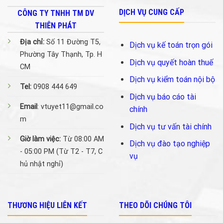
DỊCH VỤ CUNG CẤP
CÔNG TY TNHH TM DV
THIÊN PHÁT
Địa chỉ:
Số 11 Đường T5,
Dịch vụ kế toán trọn gói
Phường Tây Thạnh, Tp. H
Dịch vụ quyết hoàn thuế
CM
Dịch vụ kiểm toán nội bộ
Tel:
0908 444 649
Dịch vụ báo cáo tài
Email
: vtuyet11@gmail.co
chính
m
Dịch vụ tư vấn tài chính
Giờ làm việc:
Từ 08:00 AM
Dịch vụ đào tạo nghiệp
- 05:00 PM (Từ T2 - T7, C
vụ
hủ nhật nghỉ)
THƯƠNG HIỆU LIÊN KẾT
THEO DÕI CHÚNG TÔI