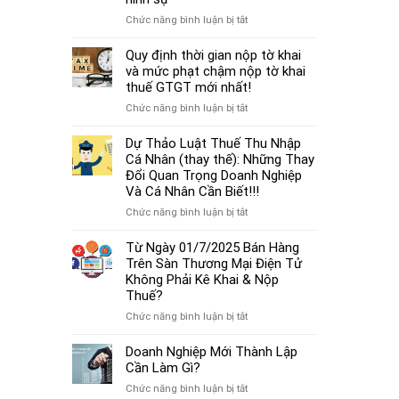
cá
thủ
thể
ở
Chức năng bình luận bị tắt
tục
mới
Từ
miễn
nhất
01/7/2025,
Quy định thời gian nộp tờ khai
nhiệm
2025
chậm
và mức phạt chậm nộp tờ khai
kế
đóng
thuế GTGT mới nhất!
toán
BHXH
trưởng.
ở
Chức năng bình luận bị tắt
không
Quy
chỉ
định
Dự Thảo Luật Thuế Thu Nhập
bị
thời
Cá Nhân (thay thế): Những Thay
phạt
gian
Đổi Quan Trọng Doanh Nghiệp
tiền
nộp
Và Cá Nhân Cần Biết!!!
mà
tờ
còn
ở
Chức năng bình luận bị tắt
khai
bị
Dự
và
coi
Thảo
Từ Ngày 01/7/2025 Bán Hàng
mức
là
Luật
Trên Sàn Thương Mại Điện Tử
phạt
trốn
Thuế
Không Phải Kê Khai & Nộp
chậm
đóng,
Thu
Thuế?
nộp
có
Nhập
tờ
ở
Chức năng bình luận bị tắt
thể
Cá
khai
Từ
bị
Nhân
thuế
Ngày
Doanh Nghiệp Mới Thành Lập
xử
(thay
GTGT
01/7/2025
Cần Làm Gì?
lý
thế):
mới
Bán
hình
Những
ở
Chức năng bình luận bị tắt
nhất!
Hàng