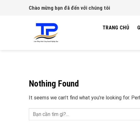
Skip
Chào mừng bạn đã đến với chúng tôi
to
content
TRANG CHỦ
G
Nothing Found
It seems we can’t find what you’re looking for. Pe