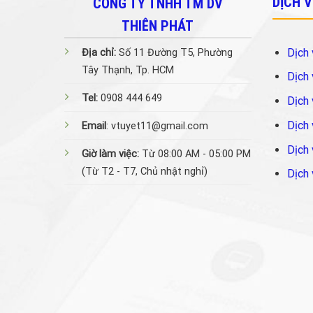
DỊCH 
CÔNG TY TNHH TM DV
THIÊN PHÁT
Dịch 
Địa chỉ:
Số 11 Đường T5, Phường
Tây Thạnh, Tp. HCM
Dịch 
Tel:
0908 444 649
Dịch 
Dịch 
Email
: vtuyet11@gmail.com
Dịch 
Giờ làm việc:
Từ 08:00 AM - 05:00 PM
(Từ T2 - T7, Chủ nhật nghỉ)
Dịch 