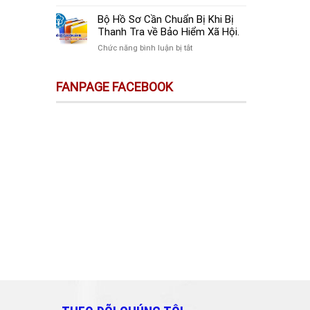
sự
Thay
Doanh
Trên
Đổi
Nghiệp
Bộ Hồ Sơ Cần Chuẩn Bị Khi Bị
Sàn
Quan
Mới
Thanh Tra về Bảo Hiểm Xã Hội.
Thương
Trọng
Thành
Mại
ở
Chức năng bình luận bị tắt
Doanh
Lập
Điện
Bộ
Nghiệp
Cần
Tử
Hồ
Và
Làm
FANPAGE FACEBOOK
Không
Sơ
Cá
Gì?
Phải
Cần
Nhân
Kê
Chuẩn
Cần
Khai
Bị
Biết!!!
&
Khi
Nộp
Bị
Thuế?
Thanh
Tra
về
Bảo
Hiểm
Xã
Hội.