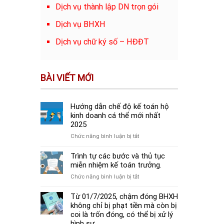
Dịch vụ thành lập DN trọn gói
Dịch vụ BHXH
Dịch vụ chữ ký số – HĐĐT
BÀI VIẾT MỚI
Hướng dẫn chế độ kế toán hộ
kinh doanh cá thể mới nhất
2025
ở
Chức năng bình luận bị tắt
Hướng
dẫn
Trình tự các bước và thủ tục
chế
miễn nhiệm kế toán trưởng.
độ
ở
Chức năng bình luận bị tắt
kế
Trình
toán
tự
Từ 01/7/2025, chậm đóng BHXH
hộ
các
không chỉ bị phạt tiền mà còn bị
kinh
bước
coi là trốn đóng, có thể bị xử lý
doanh
và
hình sự