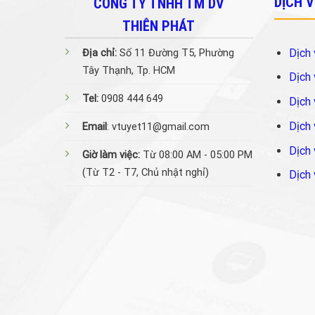
DỊCH 
CÔNG TY TNHH TM DV
THIÊN PHÁT
Dịch 
Địa chỉ:
Số 11 Đường T5, Phường
Tây Thạnh, Tp. HCM
Dịch 
Tel:
0908 444 649
Dịch 
Dịch 
Email
: vtuyet11@gmail.com
Dịch 
Giờ làm việc:
Từ 08:00 AM - 05:00 PM
(Từ T2 - T7, Chủ nhật nghỉ)
Dịch 