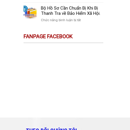
sự
Thay
Doanh
Trên
Đổi
Nghiệp
Bộ Hồ Sơ Cần Chuẩn Bị Khi Bị
Sàn
Quan
Mới
Thanh Tra về Bảo Hiểm Xã Hội.
Thương
Trọng
Thành
Mại
ở
Chức năng bình luận bị tắt
Doanh
Lập
Điện
Bộ
Nghiệp
Cần
Tử
Hồ
Và
Làm
FANPAGE FACEBOOK
Không
Sơ
Cá
Gì?
Phải
Cần
Nhân
Kê
Chuẩn
Cần
Khai
Bị
Biết!!!
&
Khi
Nộp
Bị
Thuế?
Thanh
Tra
về
Bảo
Hiểm
Xã
Hội.