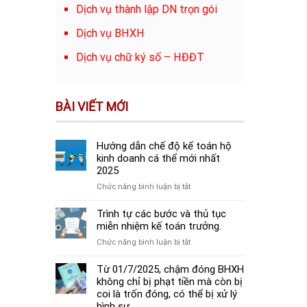
Dịch vụ thành lập DN trọn gói
Dịch vụ BHXH
Dịch vụ chữ ký số – HĐĐT
BÀI VIẾT MỚI
Hướng dẫn chế độ kế toán hộ
kinh doanh cá thể mới nhất
2025
ở
Chức năng bình luận bị tắt
Hướng
dẫn
Trình tự các bước và thủ tục
chế
miễn nhiệm kế toán trưởng.
độ
ở
Chức năng bình luận bị tắt
kế
Trình
toán
tự
Từ 01/7/2025, chậm đóng BHXH
hộ
các
không chỉ bị phạt tiền mà còn bị
kinh
bước
coi là trốn đóng, có thể bị xử lý
doanh
và
hình sự