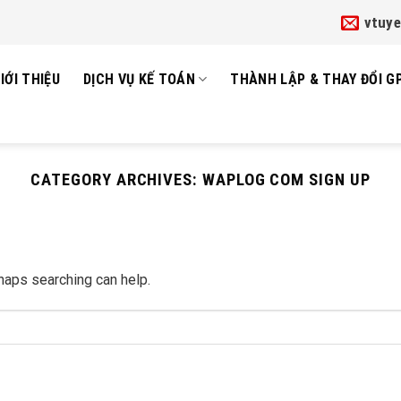
vtuy
IỚI THIỆU
DỊCH VỤ KẾ TOÁN
THÀNH LẬP & THAY ĐỔI G
CATEGORY ARCHIVES:
WAPLOG COM SIGN UP
rhaps searching can help.