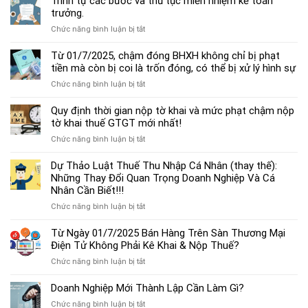
Trình tự các bước và thủ tục miễn nhiệm kế toán
chế
trưởng.
độ
ở
Chức năng bình luận bị tắt
kế
Trình
toán
tự
Từ 01/7/2025, chậm đóng BHXH không chỉ bị phạt
hộ
các
tiền mà còn bị coi là trốn đóng, có thể bị xử lý hình sự
kinh
bước
doanh
ở
Chức năng bình luận bị tắt
và
cá
Từ
thủ
thể
01/7/2025,
Quy định thời gian nộp tờ khai và mức phạt chậm nộp
tục
mới
chậm
tờ khai thuế GTGT mới nhất!
miễn
nhất
đóng
nhiệm
2025
ở
Chức năng bình luận bị tắt
BHXH
kế
Quy
không
toán
định
Dự Thảo Luật Thuế Thu Nhập Cá Nhân (thay thế):
chỉ
trưởng.
thời
Những Thay Đổi Quan Trọng Doanh Nghiệp Và Cá
bị
gian
Nhân Cần Biết!!!
phạt
nộp
tiền
ở
Chức năng bình luận bị tắt
tờ
mà
Dự
khai
còn
Thảo
Từ Ngày 01/7/2025 Bán Hàng Trên Sàn Thương Mại
và
bị
Luật
Điện Tử Không Phải Kê Khai & Nộp Thuế?
mức
coi
Thuế
phạt
là
ở
Chức năng bình luận bị tắt
Thu
chậm
trốn
Từ
Nhập
nộp
đóng,
Ngày
Doanh Nghiệp Mới Thành Lập Cần Làm Gì?
Cá
tờ
có
01/7/2025
Nhân
khai
ở
Chức năng bình luận bị tắt
thể
Bán