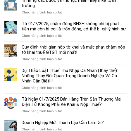
Trình tự các bước và thủ tục miễn nhiệm kế toán
chế
trưởng.
độ
ở
Chức năng bình luận bị tắt
kế
Trình
toán
tự
Từ 01/7/2025, chậm đóng BHXH không chỉ bị phạt
hộ
các
tiền mà còn bị coi là trốn đóng, có thể bị xử lý hình sự
kinh
bước
doanh
ở
Chức năng bình luận bị tắt
và
cá
Từ
thủ
thể
01/7/2025,
Quy định thời gian nộp tờ khai và mức phạt chậm nộp
tục
mới
chậm
tờ khai thuế GTGT mới nhất!
miễn
nhất
đóng
nhiệm
2025
ở
Chức năng bình luận bị tắt
BHXH
kế
Quy
không
toán
định
Dự Thảo Luật Thuế Thu Nhập Cá Nhân (thay thế):
chỉ
trưởng.
thời
Những Thay Đổi Quan Trọng Doanh Nghiệp Và Cá
bị
gian
Nhân Cần Biết!!!
phạt
nộp
tiền
ở
Chức năng bình luận bị tắt
tờ
mà
Dự
khai
còn
Thảo
Từ Ngày 01/7/2025 Bán Hàng Trên Sàn Thương Mại
và
bị
Luật
Điện Tử Không Phải Kê Khai & Nộp Thuế?
mức
coi
Thuế
phạt
là
ở
Chức năng bình luận bị tắt
Thu
chậm
trốn
Từ
Nhập
nộp
đóng,
Ngày
Doanh Nghiệp Mới Thành Lập Cần Làm Gì?
Cá
tờ
có
01/7/2025
Nhân
khai
ở
Chức năng bình luận bị tắt
thể
Bán