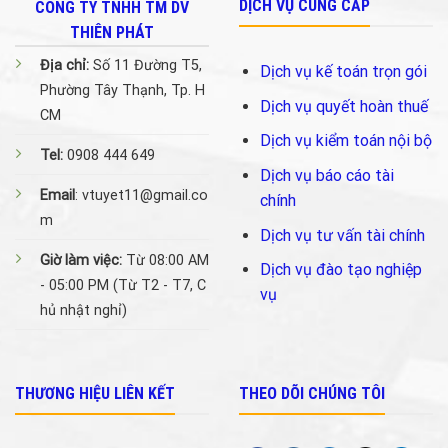
DỊCH VỤ CUNG CẤP
CÔNG TY TNHH TM DV
THIÊN PHÁT
Địa chỉ:
Số 11 Đường T5,
Dịch vụ kế toán trọn gói
Phường Tây Thạnh, Tp. H
Dịch vụ quyết hoàn thuế
CM
Dịch vụ kiểm toán nội bộ
Tel:
0908 444 649
Dịch vụ báo cáo tài
Email
: vtuyet11@gmail.co
chính
m
Dịch vụ tư vấn tài chính
Giờ làm việc:
Từ 08:00 AM
Dịch vụ đào tạo nghiệp
- 05:00 PM (Từ T2 - T7, C
vụ
hủ nhật nghỉ)
THƯƠNG HIỆU LIÊN KẾT
THEO DÕI CHÚNG TÔI