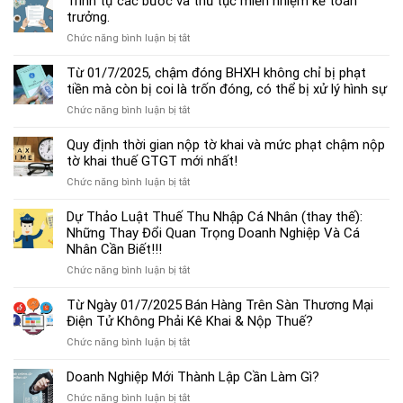
Trình tự các bước và thủ tục miễn nhiệm kế toán
chế
trưởng.
độ
ở
Chức năng bình luận bị tắt
kế
Trình
toán
tự
Từ 01/7/2025, chậm đóng BHXH không chỉ bị phạt
hộ
các
tiền mà còn bị coi là trốn đóng, có thể bị xử lý hình sự
kinh
bước
doanh
ở
Chức năng bình luận bị tắt
và
cá
Từ
thủ
thể
01/7/2025,
Quy định thời gian nộp tờ khai và mức phạt chậm nộp
tục
mới
chậm
tờ khai thuế GTGT mới nhất!
miễn
nhất
đóng
nhiệm
2025
ở
Chức năng bình luận bị tắt
BHXH
kế
Quy
không
toán
định
Dự Thảo Luật Thuế Thu Nhập Cá Nhân (thay thế):
chỉ
trưởng.
thời
Những Thay Đổi Quan Trọng Doanh Nghiệp Và Cá
bị
gian
Nhân Cần Biết!!!
phạt
nộp
tiền
ở
Chức năng bình luận bị tắt
tờ
mà
Dự
khai
còn
Thảo
Từ Ngày 01/7/2025 Bán Hàng Trên Sàn Thương Mại
và
bị
Luật
Điện Tử Không Phải Kê Khai & Nộp Thuế?
mức
coi
Thuế
phạt
là
ở
Chức năng bình luận bị tắt
Thu
chậm
trốn
Từ
Nhập
nộp
đóng,
Ngày
Doanh Nghiệp Mới Thành Lập Cần Làm Gì?
Cá
tờ
có
01/7/2025
Nhân
khai
ở
Chức năng bình luận bị tắt
thể
Bán