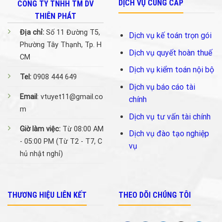
DỊCH VỤ CUNG CẤP
CÔNG TY TNHH TM DV
THIÊN PHÁT
Địa chỉ:
Số 11 Đường T5,
Dịch vụ kế toán trọn gói
Phường Tây Thạnh, Tp. H
Dịch vụ quyết hoàn thuế
CM
Dịch vụ kiểm toán nội bộ
Tel:
0908 444 649
Dịch vụ báo cáo tài
Email
: vtuyet11@gmail.co
chính
m
Dịch vụ tư vấn tài chính
Giờ làm việc:
Từ 08:00 AM
Dịch vụ đào tạo nghiệp
- 05:00 PM (Từ T2 - T7, C
vụ
hủ nhật nghỉ)
THƯƠNG HIỆU LIÊN KẾT
THEO DÕI CHÚNG TÔI