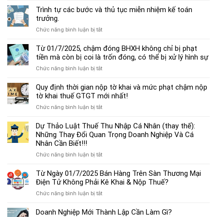
dẫn
Trình tự các bước và thủ tục miễn nhiệm kế toán
chế
trưởng.
độ
ở
Chức năng bình luận bị tắt
kế
Trình
toán
tự
Từ 01/7/2025, chậm đóng BHXH không chỉ bị phạt
hộ
các
tiền mà còn bị coi là trốn đóng, có thể bị xử lý hình sự
kinh
bước
doanh
ở
Chức năng bình luận bị tắt
và
cá
Từ
thủ
thể
01/7/2025,
Quy định thời gian nộp tờ khai và mức phạt chậm nộp
tục
mới
chậm
tờ khai thuế GTGT mới nhất!
miễn
nhất
đóng
nhiệm
2025
ở
Chức năng bình luận bị tắt
BHXH
kế
Quy
không
toán
định
Dự Thảo Luật Thuế Thu Nhập Cá Nhân (thay thế):
chỉ
trưởng.
thời
Những Thay Đổi Quan Trọng Doanh Nghiệp Và Cá
bị
gian
Nhân Cần Biết!!!
phạt
nộp
tiền
ở
Chức năng bình luận bị tắt
tờ
mà
Dự
khai
còn
Thảo
Từ Ngày 01/7/2025 Bán Hàng Trên Sàn Thương Mại
và
bị
Luật
Điện Tử Không Phải Kê Khai & Nộp Thuế?
mức
coi
Thuế
phạt
là
ở
Chức năng bình luận bị tắt
Thu
chậm
trốn
Từ
Nhập
nộp
đóng,
Ngày
Doanh Nghiệp Mới Thành Lập Cần Làm Gì?
Cá
tờ
có