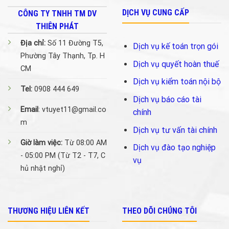
DỊCH VỤ CUNG CẤP
CÔNG TY TNHH TM DV
THIÊN PHÁT
Địa chỉ:
Số 11 Đường T5,
Dịch vụ kế toán trọn gói
Phường Tây Thạnh, Tp. H
Dịch vụ quyết hoàn thuế
CM
Dịch vụ kiểm toán nội bộ
Tel:
0908 444 649
Dịch vụ báo cáo tài
Email
: vtuyet11@gmail.co
chính
m
Dịch vụ tư vấn tài chính
Giờ làm việc:
Từ 08:00 AM
Dịch vụ đào tạo nghiệp
- 05:00 PM (Từ T2 - T7, C
vụ
hủ nhật nghỉ)
THƯƠNG HIỆU LIÊN KẾT
THEO DÕI CHÚNG TÔI