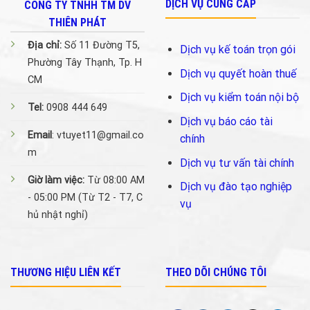
DỊCH VỤ CUNG CẤP
CÔNG TY TNHH TM DV
THIÊN PHÁT
Địa chỉ:
Số 11 Đường T5,
Dịch vụ kế toán trọn gói
Phường Tây Thạnh, Tp. H
Dịch vụ quyết hoàn thuế
CM
Dịch vụ kiểm toán nội bộ
Tel:
0908 444 649
Dịch vụ báo cáo tài
Email
: vtuyet11@gmail.co
chính
m
Dịch vụ tư vấn tài chính
Giờ làm việc:
Từ 08:00 AM
Dịch vụ đào tạo nghiệp
- 05:00 PM (Từ T2 - T7, C
vụ
hủ nhật nghỉ)
THƯƠNG HIỆU LIÊN KẾT
THEO DÕI CHÚNG TÔI