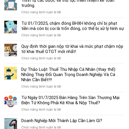
Trình tự các bước và thủ tục miễn nhiệm kế toán
chế
trưởng.
độ
ở
Chức năng bình luận bị tắt
kế
Trình
toán
tự
Từ 01/7/2025, chậm đóng BHXH không chỉ bị phạt
hộ
các
tiền mà còn bị coi là trốn đóng, có thể bị xử lý hình sự
kinh
bước
doanh
ở
Chức năng bình luận bị tắt
và
cá
Từ
thủ
thể
01/7/2025,
Quy định thời gian nộp tờ khai và mức phạt chậm nộp
tục
mới
chậm
tờ khai thuế GTGT mới nhất!
miễn
nhất
đóng
nhiệm
2025
ở
Chức năng bình luận bị tắt
BHXH
kế
Quy
không
toán
định
Dự Thảo Luật Thuế Thu Nhập Cá Nhân (thay thế):
chỉ
trưởng.
thời
Những Thay Đổi Quan Trọng Doanh Nghiệp Và Cá
bị
gian
Nhân Cần Biết!!!
phạt
nộp
tiền
ở
Chức năng bình luận bị tắt
tờ
mà
Dự
khai
còn
Thảo
Từ Ngày 01/7/2025 Bán Hàng Trên Sàn Thương Mại
và
bị
Luật
Điện Tử Không Phải Kê Khai & Nộp Thuế?
mức
coi
Thuế
phạt
là
ở
Chức năng bình luận bị tắt
Thu
chậm
trốn
Từ
Nhập
nộp
đóng,
Ngày
Doanh Nghiệp Mới Thành Lập Cần Làm Gì?
Cá
tờ
có
01/7/2025
Nhân
khai
ở
Chức năng bình luận bị tắt
thể
Bán