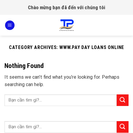
Skip
Chào mừng bạn đã đến với chúng tôi
to
content
CATEGORY ARCHIVES:
WWW.PAY DAY LOANS ONLINE
Nothing Found
It seems we can’t find what you’re looking for. Perhaps
searching can help.