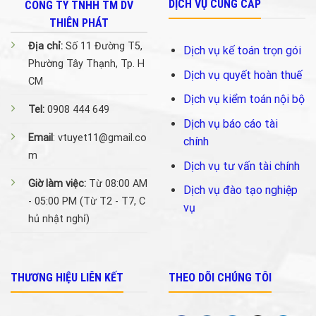
DỊCH VỤ CUNG CẤP
CÔNG TY TNHH TM DV
THIÊN PHÁT
Địa chỉ:
Số 11 Đường T5,
Dịch vụ kế toán trọn gói
Phường Tây Thạnh, Tp. H
Dịch vụ quyết hoàn thuế
CM
Dịch vụ kiểm toán nội bộ
Tel:
0908 444 649
Dịch vụ báo cáo tài
Email
: vtuyet11@gmail.co
chính
m
Dịch vụ tư vấn tài chính
Giờ làm việc:
Từ 08:00 AM
Dịch vụ đào tạo nghiệp
- 05:00 PM (Từ T2 - T7, C
vụ
hủ nhật nghỉ)
THƯƠNG HIỆU LIÊN KẾT
THEO DÕI CHÚNG TÔI