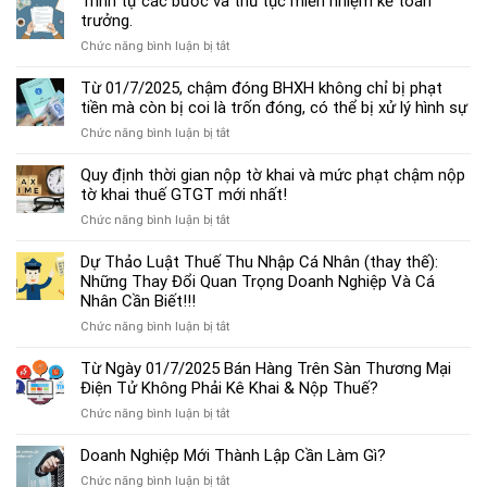
Trình tự các bước và thủ tục miễn nhiệm kế toán
chế
trưởng.
độ
ở
Chức năng bình luận bị tắt
kế
Trình
toán
tự
Từ 01/7/2025, chậm đóng BHXH không chỉ bị phạt
hộ
các
tiền mà còn bị coi là trốn đóng, có thể bị xử lý hình sự
kinh
bước
doanh
ở
Chức năng bình luận bị tắt
và
cá
Từ
thủ
thể
01/7/2025,
Quy định thời gian nộp tờ khai và mức phạt chậm nộp
tục
mới
chậm
tờ khai thuế GTGT mới nhất!
miễn
nhất
đóng
nhiệm
2025
ở
Chức năng bình luận bị tắt
BHXH
kế
Quy
không
toán
định
Dự Thảo Luật Thuế Thu Nhập Cá Nhân (thay thế):
chỉ
trưởng.
thời
Những Thay Đổi Quan Trọng Doanh Nghiệp Và Cá
bị
gian
Nhân Cần Biết!!!
phạt
nộp
tiền
ở
Chức năng bình luận bị tắt
tờ
mà
Dự
khai
còn
Thảo
Từ Ngày 01/7/2025 Bán Hàng Trên Sàn Thương Mại
và
bị
Luật
Điện Tử Không Phải Kê Khai & Nộp Thuế?
mức
coi
Thuế
phạt
là
ở
Chức năng bình luận bị tắt
Thu
chậm
trốn
Từ
Nhập
nộp
đóng,
Ngày
Doanh Nghiệp Mới Thành Lập Cần Làm Gì?
Cá
tờ
có
01/7/2025
Nhân
khai
ở
Chức năng bình luận bị tắt
thể
Bán