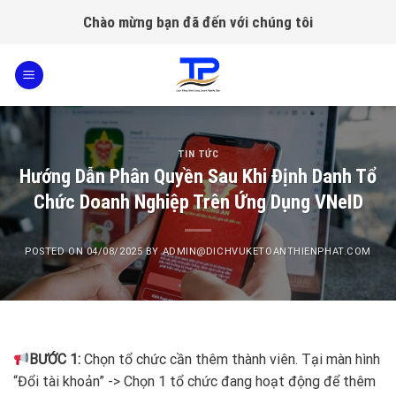
Skip
Chào mừng bạn đã đến với chúng tôi
to
content
TIN TỨC
Hướng Dẫn Phân Quyền Sau Khi Định Danh Tổ
Chức Doanh Nghiệp Trên Ứng Dụng VNeID
POSTED ON
04/08/2025
BY
ADMIN@DICHVUKETOANTHIENPHAT.COM
BƯỚC 1:
Chọn tổ chức cần thêm thành viên. Tại màn hình
“Đổi tài khoản” -> Chọn 1 tổ chức đang hoạt động để thêm