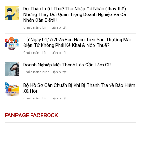
Quy
không
toán
định
Dự Thảo Luật Thuế Thu Nhập Cá Nhân (thay thế):
chỉ
trưởng.
thời
Những Thay Đổi Quan Trọng Doanh Nghiệp Và Cá
bị
gian
Nhân Cần Biết!!!
phạt
nộp
tiền
ở
Chức năng bình luận bị tắt
tờ
mà
Dự
khai
còn
Thảo
Từ Ngày 01/7/2025 Bán Hàng Trên Sàn Thương Mại
và
bị
Luật
Điện Tử Không Phải Kê Khai & Nộp Thuế?
mức
coi
Thuế
phạt
là
ở
Chức năng bình luận bị tắt
Thu
chậm
trốn
Từ
Nhập
nộp
đóng,
Ngày
Doanh Nghiệp Mới Thành Lập Cần Làm Gì?
Cá
tờ
có
01/7/2025
Nhân
khai
ở
Chức năng bình luận bị tắt
thể
Bán
(thay
thuế
Doanh
bị
Hàng
thế):
GTGT
Nghiệp
xử
Bộ Hồ Sơ Cần Chuẩn Bị Khi Bị Thanh Tra về Bảo Hiểm
Trên
Những
mới
Mới
lý
Sàn
Xã Hội.
Thay
nhất!
Thành
hình
Thương
Đổi
ở
Chức năng bình luận bị tắt
Lập
sự
Mại
Quan
Bộ
Cần
Điện
Trọng
Hồ
Làm
Tử
Doanh
FANPAGE FACEBOOK
Sơ
Gì?
Không
Nghiệp
Cần
Phải
Và
Chuẩn
Kê
Cá
Bị
Khai
Nhân
Khi
&
Cần
Bị