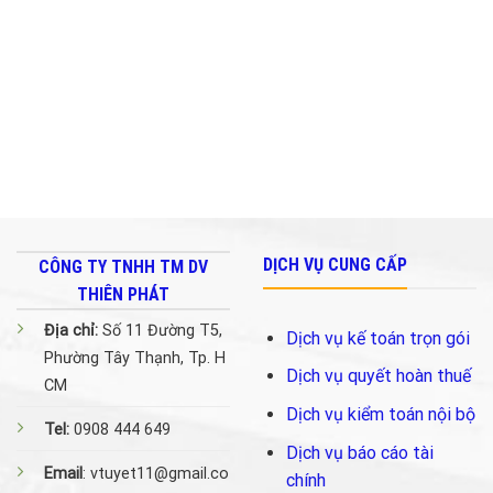
Nộp
Biết!!!
Thanh
Thuế?
Tra
về
Bảo
Hiểm
Xã
Hội.
DỊCH VỤ CUNG CẤP
CÔNG TY TNHH TM DV
THIÊN PHÁT
Địa chỉ:
Số 11 Đường T5,
Dịch vụ kế toán trọn gói
Phường Tây Thạnh, Tp. H
Dịch vụ quyết hoàn thuế
CM
Dịch vụ kiểm toán nội bộ
Tel:
0908 444 649
Dịch vụ báo cáo tài
Email
: vtuyet11@gmail.co
chính